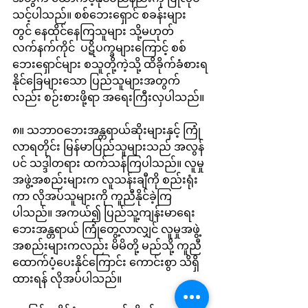
သင့်ပါသည်။ စစ်ဘေးရှောင် စခန်းများ
တွင် နေထိုင်နေကြသူများ သို့မဟုတ် 
လက်နက်ကိုင်  ပဋိပက္ခများကြောင့် စစ်
ဘေးရှောင်များ စသူတို့ကဲ့သို့ ထိခိုက်ခံစားရ
နိုင်ခြေများသော ပြည်သူများအတွက်
လည်း စဉ်းစားဖို့ရာ အရေးကြီးလှပါသည်။
၈။ သဘာဝဘေးအန္တရာယ်ဆိုးများနှင့် ကြုံ
လာရတိုင်း မြန်မာပြည်သူများသည် အလွန်
ပင် သဒ္ဒါတရား ထက်သန်ကြပါသည်။ လူမှု
အဖွဲ့အစည်းများက လူသန်းချီကို စည်းရုံး
ကာ လိုအပ်သူများကို ကူညီနိုင်ခဲ့ကြ
ပါသည်။ အကယ်၍ ပြည်သူ့ကျန်းမာရေး 
ဘေးအန္တရာယ် ကြုံတွေ့လာလျှင် လူမှုအဖွဲ့
အစည်းများကလည်း မိမိတို့ မည်သို့ ကူညီ
ထောက်ပံ့ပေးနိုင်ကြောင်း ကောင်းစွာ သိရှိ
ထားရန် လိုအပ်ပါသည်။