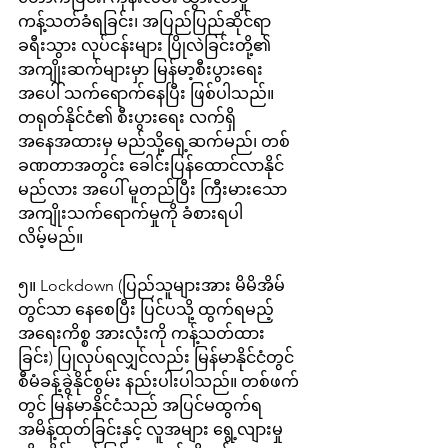
ကန့်သတ်ခံရခြင်း၊ အပြည်ပြည်ဆိုင်ရာ 
ခရီးသွား လုပ်ငန်းများ ပြိုလဲခြင်းတို့၏ 
အကျိုးဆက်များမှာ မြန်မာ့စီးပွားရေး
အပေါ် သက်ရောက်နေပြီး ဖြစ်ပါသည်။ 
တရုတ်နိုင်ငံ၏ စီးပွားရေး လက်ရှိ
အနေအထားမှ မည်သို့ရှေ့ဆက်မည်၊ တစ်
ခဏတာအတွင်း ခေါင်းပြန်ထောင်လာနိုင်
မည်လား အပေါ် မူတည်ပြီး ကြီးမားသော 
အကျိုးသက်ရောက်မှုကို ခံစားရပါ
လိမ့်မည်။
၅။ Lockdown (ပြည်သူများအား မိမိအိမ်
တွင်သာ နေစေပြီး ပြင်ပသို့ ထွက်ရမည့် 
အရေးကိစ္စ အားလုံးကို ကန့်သတ်ထား
ခြင်း) ပြုလုပ်ရလျှင်လည်း မြန်မာနိုင်ငံတွင် 
စီမံခန့်ခွဲနိုင်စွမ်း နည်းပါးပါသည်။ တစ်ဖက်
တွင် မြန်မာနိုင်ငံသည် အပြင်မထွက်ရ 
အမိန့်ထုတ်ခြင်းနှင့် လူအများ ရွေ့လျားမှု