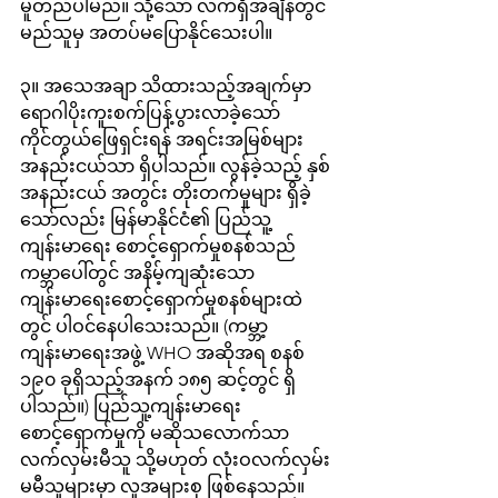
မူတည်ပါမည်။ သို့သော် လက်ရှိအချိန်တွင် 
မည်သူမှ အတပ်မပြောနိုင်သေးပါ။
၃။ အသေအချာ သိထားသည့်အချက်မှာ 
ရောဂါပိုးကူးစက်ပြန့်ပွားလာခဲ့သော် 
ကိုင်တွယ်ဖြေရှင်းရန် အရင်းအမြစ်များ 
အနည်းငယ်သာ ရှိပါသည်။ လွန်ခဲ့သည့် နှစ်
အနည်းငယ် အတွင်း တိုးတက်မှုများ ရှိခဲ့
သော်လည်း မြန်မာနိုင်ငံ၏ ပြည်သူ့
ကျန်းမာရေး စောင့်ရှောက်မှုစနစ်သည် 
ကမ္ဘာပေါ်တွင် အနိမ့်ကျဆုံးသော 
ကျန်းမာရေးစောင့်ရှောက်မှုစနစ်များထဲ
တွင် ပါဝင်နေပါသေးသည်။ (ကမ္ဘာ့
ကျန်းမာရေးအဖွဲ့ WHO အဆိုအရ စနစ် 
၁၉၀ ခုရှိသည့်အနက် ၁၈၅ ဆင့်တွင် ရှိ
ပါသည်။) ပြည်သူ့ကျန်းမာရေး 
စောင့်ရှောက်မှုကို မဆိုသလောက်သာ 
လက်လှမ်းမီသူ သို့မဟုတ် လုံးဝလက်လှမ်း
မမီသူများမှာ လူအများစု ဖြစ်နေသည်။ 