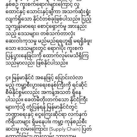
နှစ်စဉ် ကူးစက်ရောဂါများကြောင့် လူ
ထောင်နှင့် သောင်းနှင့်ချီကာ အသက်ဆုံးရှုံး
လျက်ရှိသော နိုင်ငံတစ်ခုဖြစ်ပါသည်။ ပြည့်
သူကျန်းမာရေး စောင့်ရှောက်မှု အားနည်း
သည့် ဒေသများ၊ တစ်သက်တာလုံး 
ဆေးဝါးကုသမှု မည်မည်ရရဟူ၍ မရရှိခံဖူး
သော ဒေသများတွင် ရောဂါပိုး ကူးစက်
ပြန့်ပွားနေခြင်းကို ထောက်လှမ်းမသိရှိကြ
သည်မှာလည်း ဖြစ်နိုင်ပါသည်။ 
၄။ မြန်မာနိုင်ငံ အနေဖြင့် ပြောင်းလဲလာ
မည့် ကမ္ဘာ့စီးပွားရေးစနစ်ကြီးကို ရင်ဆိုင်
စီမံနိုင်စွမ်းလည်း အကန့်အသတ် ရှိနေ
ပါသည်။ ခေတ်မီတိုးတက်သော နိုင်ငံကြီး
များကဲ့သို့ တုံ့ပြန်ရန် မြန်မာနိုင်ငံတွင် 
ဘဏ္ဍာရေးနှင့် ငွေကြေးဆိုင်ရာ လက်နက်
ကိရိယာများ ရှိမနေပါ။ ကမ္ဘာ့ ကုန်စည်စီး
ဆင်းမှု လမ်းကြောင်း (Supply Chain) ပြတ်
တောက်ခြင်း၊ ကုန်းလမ်း သွားလာမှု 