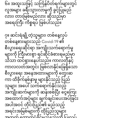
၆။ အထူးသဖြင့် သင်္ကြန်ပိတ်ရက်များတွင် 
လူအများ ခရီးသွားလာမှုကို ခွင့်ပြုမည်
လား၊ တားမြစ်မည်လား ဆိုသည်မှာ 
အရေးကြီး ကိစ္စရပ် ဖြစ်ပါသည်။
၇။ ဆင်းရဲချို့တဲ့သူများ၊ တစ်နေ့လုပ် 
တစ်နေ့စားများသည် Covid-19 ၏ 
စီးပွားရေးဆိုင်ရာ အကျိုးသက်ရောက်မှု
များကို ကြီးမားစွာ ရင်ဆိုင်ခံစားရမည်မှာ 
သိသာ ထင်ရှားနေပါသည်။ ကာလတိုနှင့် 
ကာလလတ်အတွင်း ဖြစ်လာနိုင်ခြေရှိသော 
စီးပွားရေး အနေအထားများကို တွေးဆ
ကာ ထိခိုက်နစ်နာမှု များနိုင်သည့် ပြည်
သူများ အပေါ် သက်ရောက်နိုင်သည့် 
အကျိုးဆက်များကို ဆန်းစစ်ပြီး ငွေကြေး
အထောက်အပံ့များ ချက်ချင်းပေးအပ်ခြင်း 
အပါအဝင် တိုင်းပြည်၏ မည်သည့်
အရင်းအမြစ်များကို ထိုပြည်သူများ
အတွက် ထောက်ပံ့နိုင်မည်နည်းကို ပြုလုပ်