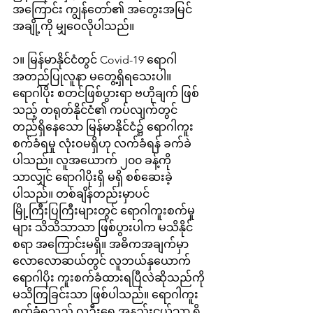
အကြောင်း ကျွန်တော်၏ အတွေးအမြင် 
အချို့ကို မျှဝေလိုပါသည်။
၁။ မြန်မာနိုင်ငံတွင် Covid-19 ရောဂါ 
အတည်ပြုလူနာ မတွေ့ရှိရသေးပါ။ 
ရောဂါပိုး စတင်ဖြစ်ပွားရာ ဗဟိုချက် ဖြစ်
သည့် တရုတ်နိုင်ငံ၏ ကပ်လျက်တွင် 
တည်ရှိနေသော မြန်မာနိုင်ငံ၌ ရောဂါကူး
စက်ခံရမှု လုံးဝမရှိဟု လက်ခံရန် ခက်ခဲ
ပါသည်။ လူအယောက် ၂၀၀ ခန့်ကို
သာလျှင် ရောဂါပိုးရှိ မရှိ စစ်ဆေးခဲ့
ပါသည်။ တစ်ချိန်တည်းမှာပင် 
မြို့ကြီးပြကြီးများတွင် ရောဂါကူးစက်မှု
များ သိသိသာသာ ဖြစ်ပွားပါက မသိနိုင်
စရာ အကြောင်းမရှိ။ အဓိကအချက်မှာ 
လောလောဆယ်တွင် လူဘယ်နှယောက် 
ရောဂါပိုး ကူးစက်ခံထားရပြီလဲဆိုသည်ကို 
မသိကြခြင်းသာ ဖြစ်ပါသည်။ ရောဂါကူး
စက်ခံရသည့် လူဦးရေ အနည်းငယ်သာ ရှိ