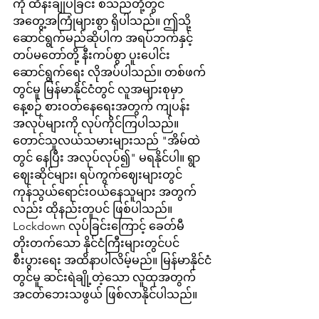
ကို ထိန်းချုပ်ခြင်း စသည်တို့တွင် 
အတွေ့အကြုံများစွာ ရှိပါသည်။ ဤသို့
ဆောင်ရွက်မည်ဆိုပါက အရပ်ဘက်နှင့် 
တပ်မတော်တို့ နီးကပ်စွာ ပူးပေါင်း
ဆောင်ရွက်ရေး လိုအပ်ပါသည်။ တစ်ဖက်
တွင်မူ မြန်မာနိုင်ငံတွင် လူအများစုမှာ 
နေ့စဉ် စားဝတ်နေရေးအတွက် ကျပန်း
အလုပ်များကို လုပ်ကိုင်ကြပါသည်။ 
တောင်သူလယ်သမားများသည် "အိမ်ထဲ
တွင် နေပြီး အလုပ်လုပ်၍" မရနိုင်ပါ။ ရွာ
ဈေးဆိုင်များ၊ ရပ်ကွက်ဈေးများတွင် 
ကုန်သွယ်ရောင်းဝယ်နေသူများ အတွက်
လည်း ထိုနည်းတူပင် ဖြစ်ပါသည်။ 
Lockdown လုပ်ခြင်းကြောင့် ခေတ်မီ
တိုးတက်သော နိုင်ငံကြီးများတွင်ပင် 
စီးပွားရေး အထိနာပါလိမ့်မည်။ မြန်မာနိုင်ငံ
တွင်မူ ဆင်းရဲချို့တဲ့သော လူထုအတွက် 
အငတ်ဘေးသဖွယ် ဖြစ်လာနိုင်ပါသည်။