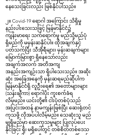
နေသေးခြင်းလည်း ဖြစ်နိုင်ပါသည်။
၂။ Covid-19 ရောဂါ အကြောင်း သိရှိမှု 
နည်းပါးသေးသဖြင့် မြန်မာနိုင်ငံ၌ 
ကျန်းမာရေး သက်ရောက်မှု မည်သို့မည်ပုံ 
ရှိမည်ကို မမှန်းဆနိုင်ပါ။ ထိုအချက်နှင့် 
ပတ်သက်ပြီး သီအိုရီများ၊ မှန်းဆချက်များ 
မြောက်မြားစွာ ရှိနေသော်လည်း 
အချက်အလက် အတိအကျ 
အနည်းအကျဉ်းသာ ရှိပါသေးသည်။ အဆိုး
ဆုံး အခြေအနေကို မှန်းဆရမည်ဆိုပါက 
မြန်မာနိုင်ငံရှိ လူဦးရေ၏ အတော်များများ 
(သန်းချီကာ) ရောဂါပိုး ကူးစက်ခံရ
လိမ့်မည်။ ယင်းတို့၏ ငါးပုံတစ်ပုံသည် 
အပြင်းအထန် နာမကျန်းဖြစ်ပြီး ဆေးရုံတင်
ကုသဖို့ လိုအပ်ပါလိမ့်မည်။ သေဆုံးသူ မည်
မျှရှိမည်မှာ ဆေးကုသမှုများ ပြုလုပ်ပေး
နိုင်ခြင်း ရှိ၊ မရှိပေါ်တွင် တစ်စိတ်တစ်ဒေသ 