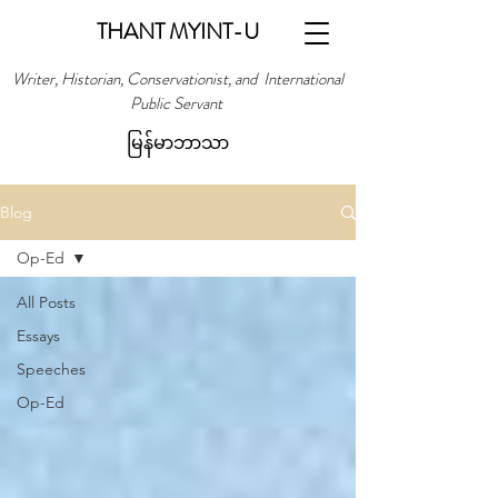
THANT MYINT-U
Writer, Historian, Conservationist, and International
Public Servant
မြန်မာဘာသာ
Blog
Op-Ed
All Posts
Essays
Speeches
Op-Ed