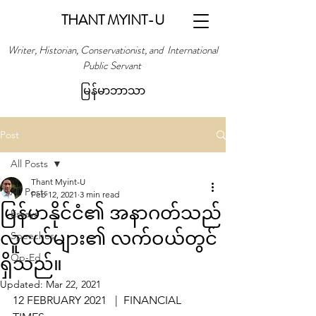
THANT MYINT-U
Writer, Historian, Conservationist, and International
Public Servant
မြန်မာဘာသာ
Post
All Posts
Thant Myint-U
All Posts
Feb 12, 2021
3 min read
မြန်မာနိုင်ငံ၏ အနာဂတ်သည်
Essays
လူငယ်များ၏ လက်ဝယ်တွင်
Speeches
ရှိသည်။
Op-Ed
Updated:
Mar 22, 2021
12 FEBRUARY 2021   |  FINANCIAL 